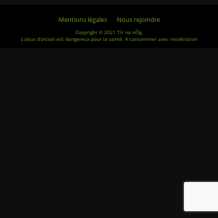
Mentions légales
Nous rejoindre
Copyright © 2021 Tír na nÓg.
L'abus d'alcool est dangereux pour la santé. A consommer avec modération